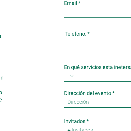
Email
Telefono:
a
En qué servicios esta ineter
un
o
Dirección del evento
e
Invitados