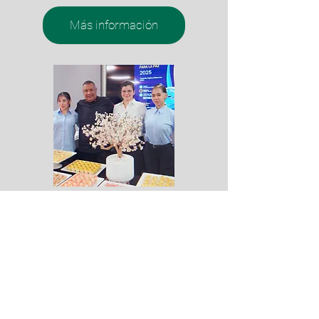
Más información
Catering corporativo
Cocina premium para reuniones corporativas
y ejecutivas. Ofrecemos menús
personalizados y un servicio impecable para
que cada evento sea un éxito.
Más información